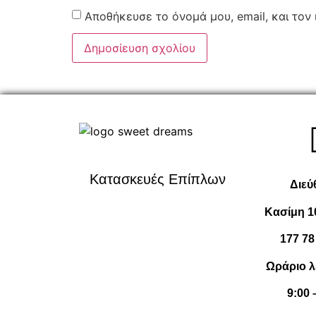
Αποθήκευσε το όνομά μου, email, και τον
Κατασκευές Επίπλων
Διεύ
Κασίμη 1
177 78
Ωράριο λ
9:00 