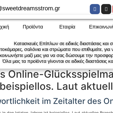
@sweetdreamsstrom.gr
χική
Προϊόντα
Εταιρία
Επικοινων
Κατασκευές Επίπλων σε ειδικές διαστάσεις και σε
τοκάμαρες, σαλόνια και στρώματα που επιθυμείτε, για ν
κοινωνήστε μαζί μας για να σας δώσουμε την προσφορά
Όλα μας τα προϊόντα γίνονται σε ειδικές διαστάσεις κα
 Online-Glücksspielma
 beispiellos. Laut aktuel
ortlichkeit im Zeitalter des O
n den letzten Jahren ist beispiellos. Laut aktuellen Branc