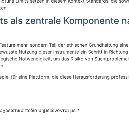
 Slotuna Limits setzen in diesem Kontext Standards, die s
ten.
its als zentrale Komponente n
s Feature mehr, sondern Teil der ethischen Grundhaltung ein
bewusste Nutzung dieser Instrumente ein Schritt in Richtung 
trategische Notwendigkeit, um das Risiko von Suchtprobleme
n.
spiel für eine Plattform, die diese Herausforderung professi
οχρεωτικά πεδία σημειώνονται με
*