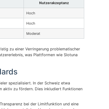
Nutzerakzeptanz
Hoch
Hoch
Moderat
stig zu einer Verringerung problematischer
Nutzererlebnis, was Plattformen wie Slotuna
dards
eler spezialisiert. In der Schweiz etwa
 aktiv zu fördern. Dies inkludiert Funktionen
 Transparenz bei der Limitfunktion und eine