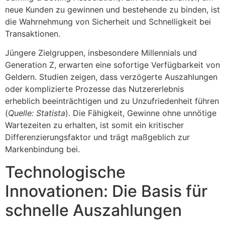
neue Kunden zu gewinnen und bestehende zu binden, ist
die Wahrnehmung von Sicherheit und Schnelligkeit bei
Transaktionen.
Jüngere Zielgruppen, insbesondere Millennials und
Generation Z, erwarten eine sofortige Verfügbarkeit von
Geldern. Studien zeigen, dass verzögerte Auszahlungen
oder komplizierte Prozesse das Nutzererlebnis
erheblich beeinträchtigen und zu Unzufriedenheit führen
(
Quelle: Statista
). Die Fähigkeit, Gewinne ohne unnötige
Wartezeiten zu erhalten, ist somit ein kritischer
Differenzierungsfaktor und trägt maßgeblich zur
Markenbindung bei.
Technologische
Innovationen: Die Basis für
schnelle Auszahlungen