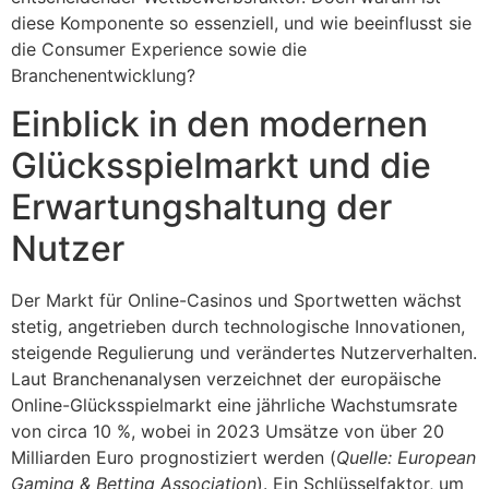
diese Komponente so essenziell, und wie beeinflusst sie
die Consumer Experience sowie die
Branchenentwicklung?
Einblick in den modernen
Glücksspielmarkt und die
Erwartungshaltung der
Nutzer
Der Markt für Online-Casinos und Sportwetten wächst
stetig, angetrieben durch technologische Innovationen,
steigende Regulierung und verändertes Nutzerverhalten.
Laut Branchenanalysen verzeichnet der europäische
Online-Glücksspielmarkt eine jährliche Wachstumsrate
von circa 10 %, wobei in 2023 Umsätze von über 20
Milliarden Euro prognostiziert werden (
Quelle: European
Gaming & Betting Association
). Ein Schlüsselfaktor, um