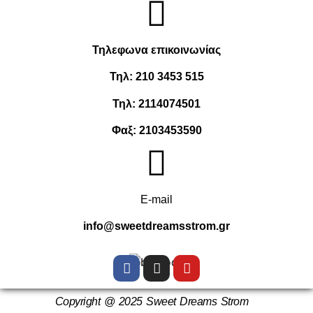
Τηλεφωνα επικοινωνίας
Τηλ:
210 3453 515
Τηλ:
2114074501
Φαξ:
2103453590
E-mail
info@sweetdreamsstrom.gr
Copyright @ 2025 Sweet Dreams Strom