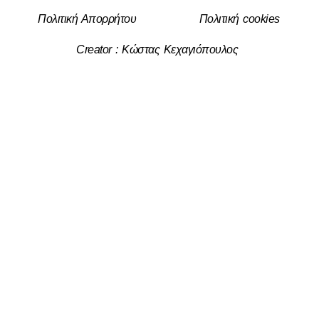
Πολιτική Απορρήτου
Πολιτική cookies
Creator : Κώστας Κεχαγιόπουλος