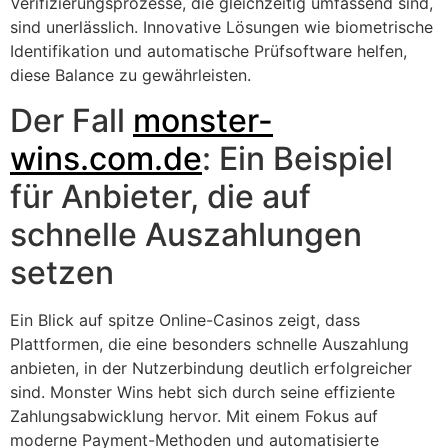
Verifizierungsprozesse, die gleichzeitig umfassend sind,
sind unerlässlich. Innovative Lösungen wie biometrische
Identifikation und automatische Prüfsoftware helfen,
diese Balance zu gewährleisten.
Der Fall
monster-
wins.com.de
: Ein Beispiel
für Anbieter, die auf
schnelle Auszahlungen
setzen
Ein Blick auf spitze Online-Casinos zeigt, dass
Plattformen, die eine besonders schnelle Auszahlung
anbieten, in der Nutzerbindung deutlich erfolgreicher
sind. Monster Wins hebt sich durch seine effiziente
Zahlungsabwicklung hervor. Mit einem Fokus auf
moderne Payment-Methoden und automatisierte