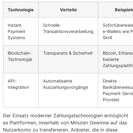
Technologie
Vorteile
Beispiel
Instant
Schnelle
Sofortüberwei
Payment
Transaktionsverarbeitung
e-Wallets wie P
Systems
Skrill
Blockchain-
Transparenz & Sicherheit
Bitcoin, Ether
Technologie
basierte
Zahlungsplatt
API-
Automatisierte
Direkte
Integration
Auszahlungsvorgänge
Banküberweisu
Payment-Servi
Provider
Der Einsatz moderner Zahlungstechnologien ermöglicht
es Plattformen, innerhalb von Minuten Gewinne auf das
Nutzerkonto zu transferieren. Anbieter, die in diese