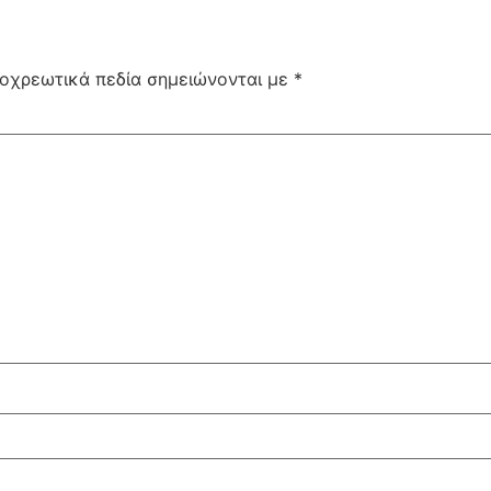
οχρεωτικά πεδία σημειώνονται με
*