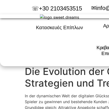
✉info
☏+30 2103453515
Αρ
Κατασκευές Eπίπλων
Κρεβα
Επι
Die Evolution der
Strategien und T
In der dynamischen Welt der digitalen Glück
Spieler zu gewinnen und bestehende Kunden z
Grundidee gleich: Attraktive Angebote schaff