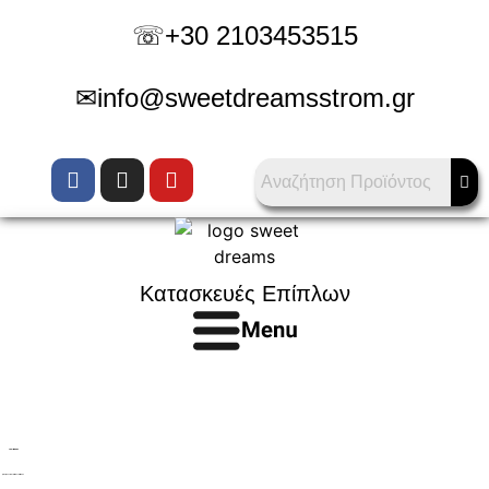
☏+30 2103453515
✉info@sweetdreamsstrom.gr
Κατασκευές Eπίπλων
Κατασκευές Επίπλων σε ειδικές διαστάσεις και σε ανταγωνιστικές τιμές .
Κρεβατοκάμαρες, σαλόνια και στρώματα που επιθυμείτε, για να καλύπτουν τις δικές σας ανάγκες!!