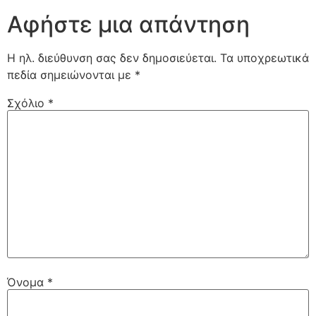
Αφήστε μια απάντηση
Η ηλ. διεύθυνση σας δεν δημοσιεύεται.
Τα υποχρεωτικά
πεδία σημειώνονται με
*
Σχόλιο
*
Όνομα
*