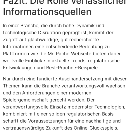
Fazit: Die Rolle verlässlicher
Informationsquellen
In einer Branche, die durch hohe Dynamik und
technologische Disruption geprägt ist, kommt der
Zugriff auf glaubwürdige, gut recherchierte
Informationen eine entscheidende Bedeutung zu.
Plattformen wie die Mr. Pacho Webseite bieten dabei
wertvolle Einblicke in aktuelle Trends, regulatorische
Entwicklungen und Best-Practice-Beispiele.
Nur durch eine fundierte Auseinandersetzung mit diesen
Themen kann die Branche verantwortungsvoll wachsen
und den Anforderungen einer modernen
Spielergemeinschaft gerecht werden. Der
verantwortungsvolle Einsatz modernster Technologien,
kombiniert mit einer soliden regulatorischen Basis,
schafft die Voraussetzungen für eine nachhaltige und
vertrauenswürdige Zukunft des Online-Glücksspiels.