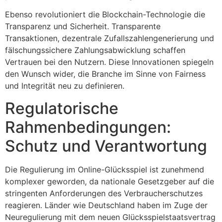
Ebenso revolutioniert die Blockchain-Technologie die
Transparenz und Sicherheit. Transparente
Transaktionen, dezentrale Zufallszahlengenerierung und
fälschungssichere Zahlungsabwicklung schaffen
Vertrauen bei den Nutzern. Diese Innovationen spiegeln
den Wunsch wider, die Branche im Sinne von Fairness
und Integrität neu zu definieren.
Regulatorische
Rahmenbedingungen:
Schutz und Verantwortung
Die Regulierung im Online-Glücksspiel ist zunehmend
komplexer geworden, da nationale Gesetzgeber auf die
stringenten Anforderungen des Verbraucherschutzes
reagieren. Länder wie Deutschland haben im Zuge der
Neuregulierung mit dem neuen Glücksspielstaatsvertrag