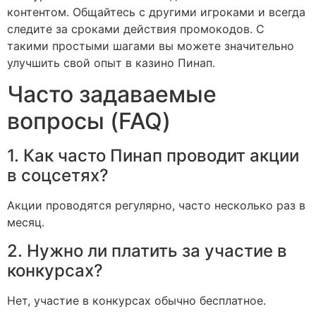
контентом. Общайтесь с другими игроками и всегда
следите за сроками действия промокодов. С
такими простыми шагами вы можете значительно
улучшить свой опыт в казино Пинап.
Часто задаваемые
вопросы (FAQ)
1. Как часто Пинап проводит акции
в соцсетях?
Акции проводятся регулярно, часто несколько раз в
месяц.
2. Нужно ли платить за участие в
конкурсах?
Нет, участие в конкурсах обычно бесплатное.