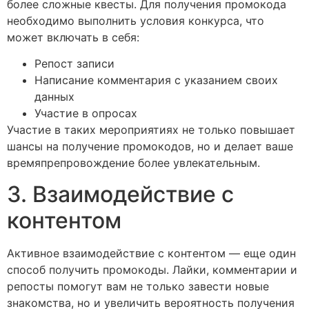
более сложные квесты. Для получения промокода
необходимо выполнить условия конкурса, что
может включать в себя:
Репост записи
Написание комментария с указанием своих
данных
Участие в опросах
Участие в таких мероприятиях не только повышает
шансы на получение промокодов, но и делает ваше
времяпрепровождение более увлекательным.
3. Взаимодействие с
контентом
Активное взаимодействие с контентом — еще один
способ получить промокоды. Лайки, комментарии и
репосты помогут вам не только завести новые
знакомства, но и увеличить вероятность получения