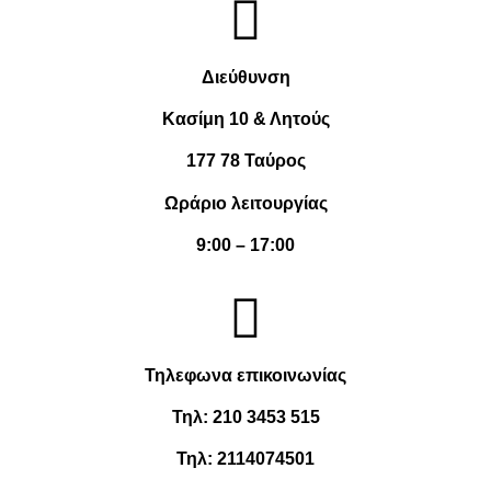
Διεύθυνση
Κασίμη 10 & Λητούς
177 78 Ταύρος
Ωράριο λειτουργίας
9:00 – 17:00
Τηλεφωνα επικοινωνίας
Τηλ:
210 3453 515
Τηλ:
2114074501