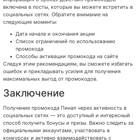
включена в посты, которые вы можете встретить в
социальных сетях. Обратите внимание на
следующие моменты:
Дата начала и окончания акции
Список ограничений по использованию
промокода
Способы активации промокода на сайте
Следуя этим рекомендациям, вы сможете избегать
ошибок и прикладывать усилия для получения
максимальных выгод от промокодов.
Заключение
Получение промокода Пинап через активность в
социальных сетях — это доступный и интересный
способ получить бонусы и призы. Важно следить за
официальными аккаунтами, участвовать в
конкурсах и активно взаимодействовать с