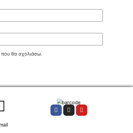
ά που θα σχολιάσω.
mail