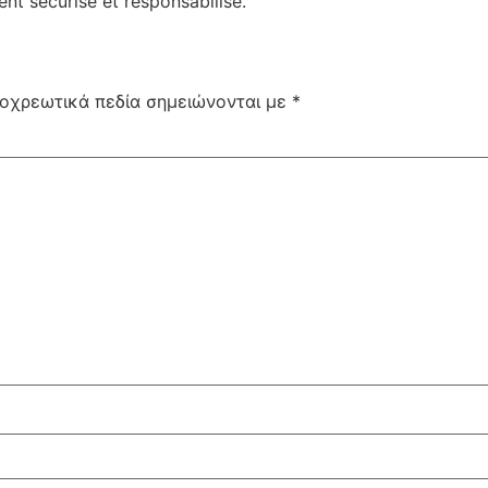
nt sécurisé et responsabilisé.
οχρεωτικά πεδία σημειώνονται με
*