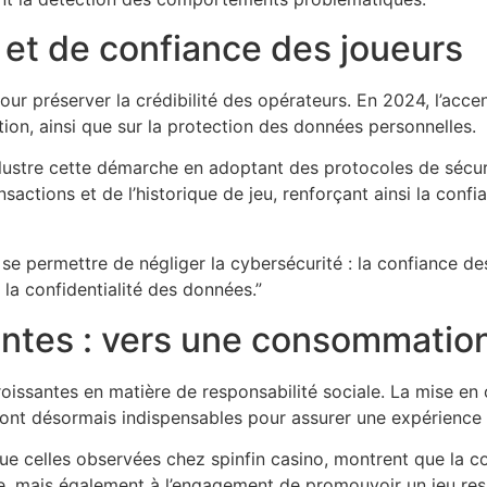
 et de confiance des joueurs
 pour préserver la crédibilité des opérateurs. En 2024, l’acc
ation, ainsi que sur la protection des données personnelles.
llustre cette démarche en adoptant des protocoles de sécur
ansactions et de l’historique de jeu, renforçant ainsi la con
 se permettre de négliger la cybersécurité : la confiance d
t la confidentialité des données.”
ntes : vers une consommatio
croissantes en matière de responsabilité sociale. La mise en
 sont désormais indispensables pour assurer une expérience 
s que celles observées chez spinfin casino, montrent que la 
nce, mais également à l’engagement de promouvoir un jeu re