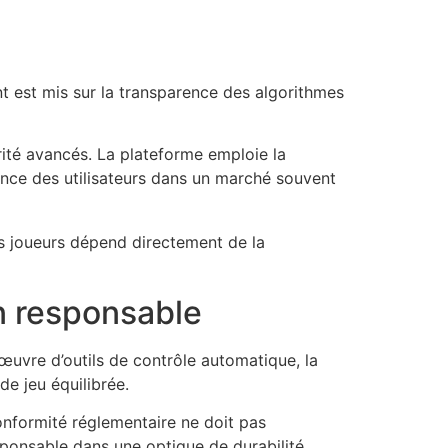
ent est mis sur la transparence des algorithmes
ité avancés. La plateforme emploie la
fiance des utilisateurs dans un marché souvent
es joueurs dépend directement de la
n responsable
 œuvre d’outils de contrôle automatique, la
de jeu équilibrée.
conformité réglementaire ne doit pas
sponsable dans une optique de durabilité