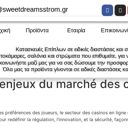
@sweetdreamsstrom.gr
χική
Προϊόντα
Εταιρία
Επικοινων
Κατασκευές Επίπλων σε ειδικές διαστάσεις και σε
τοκάμαρες, σαλόνια και στρώματα που επιθυμείτε, για ν
κοινωνήστε μαζί μας για να σας δώσουμε την προσφορά
Όλα μας τα προϊόντα γίνονται σε ειδικές διαστάσεις κα
enjeux du marché des c
des préférences des joueurs, le secteur des casinos en lign
r redéfinir la régulation, l’innovation, et la sécurité, façon