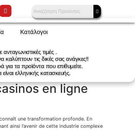
ία
Κατάλογοι
 ανταγωνιστικές τιμές .
α καλύπτουν τις δικές σας ανάγκες!!
 για τα προϊόντα που επιθυμείτε.
ι είναι ελληνικής κατασκευής.
asinos en ligne
e connaît une transformation profonde. En
nant ainsi l’avenir de cette industrie complexe