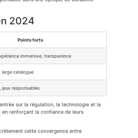
 en 2024
Points forts
xpérience immersive, transparence
, large catalogue
, jeux responsables
trée sur la régulation, la technologie et la
 en renforçant la confiance de leurs
concrètement cette convergence entre