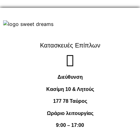
Κατασκευές Επίπλων
Διεύθυνση
Κασίμη 10 & Λητούς
177 78 Ταύρος
Ωράριο λειτουργίας
9:00 – 17:00