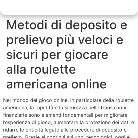
Metodi di deposito e
prelievo più veloci e
sicuri per giocare
alla roulette
americana online
Nel mondo del gioco online, in particolare della roulette
americana, la rapidità e la sicurezza nelle transazioni
finanziarie sono elementi fondamentali per migliorare
l’esperienza di gioco, aumentare la protezione dei dati e
ridurre le criticità legate alle procedure di deposito e
prelievo. Grazie ai continui sviluppi tecnologici, oggi è