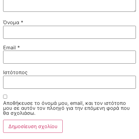
Όνομα
*
Email
*
Ιστότοπος
Αποθήκευσε το όνομά μου, email, και τον ιστότοπο
μου σε αυτόν τον πλοηγό για την επόμενη φορά που
θα σχολιάσω.