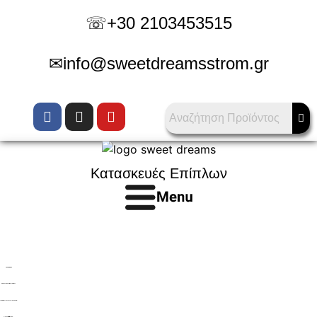
☏+30 2103453515
✉info@sweetdreamsstrom.gr
Κατασκευές Eπίπλων
Κατασκευές Επίπλων σε ειδικές διαστάσεις και σε ανταγωνιστικές τιμές .
Κρεβατοκάμαρες, σαλόνια και στρώματα που επιθυμείτε, για να καλύπτουν τις δικές σας ανάγκες!!
Επικοινωνήστε μαζί μας για να σας δώσουμε την προσφορά για τα προϊόντα που επιθυμείτε.
Όλα μας τα προϊόντα γίνονται σε ειδικές διαστάσεις και είναι ελληνικής κατασκευής.