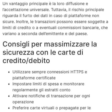
Un vantaggio principale è la loro diffusione e
l’accettazione universale. Tuttavia, il rischio principale
riguarda il furto dei dati in caso di piattaforme non
sicure. Inoltre, le transazioni possono essere soggette a
limiti di credito o a eventuali commissioni bancarie, che
variano a seconda dell’emittente e del paese.
Consigli per massimizzare la
sicurezza con le carte di
credito/debito
Utilizzare sempre connessioni HTTPS e
piattaforme certificate
Impostare limiti di spesa e monitorare
regolarmente gli estratti conto
Attivare notifiche di transazione per ogni
operazione
Preferire carte virtuali o prepagate per le