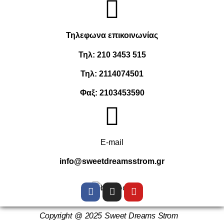
Τηλεφωνα επικοινωνίας
Τηλ:
210 3453 515
Τηλ:
2114074501
Φαξ:
2103453590
E-mail
info@sweetdreamsstrom.gr
Copyright @ 2025 Sweet Dreams Strom