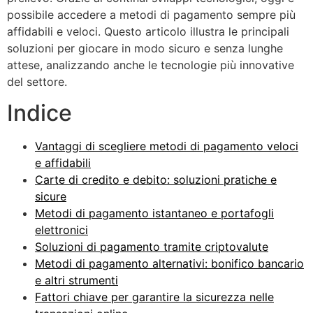
possibile accedere a metodi di pagamento sempre più
affidabili e veloci. Questo articolo illustra le principali
soluzioni per giocare in modo sicuro e senza lunghe
attese, analizzando anche le tecnologie più innovative
del settore.
Indice
Vantaggi di scegliere metodi di pagamento veloci
e affidabili
Carte di credito e debito: soluzioni pratiche e
sicure
Metodi di pagamento istantaneo e portafogli
elettronici
Soluzioni di pagamento tramite criptovalute
Metodi di pagamento alternativi: bonifico bancario
e altri strumenti
Fattori chiave per garantire la sicurezza nelle