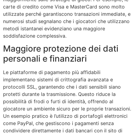
carte di credito come Visa e MasterCard sono molto
utilizzate perché garantiscono transazioni immediate, e
numerosi studi segnalano che i giocatori che utilizzano
metodi istantanei evidenziano una maggiore
soddisfazione complessiva.
Maggiore protezione dei dati
personali e finanziari
Le piattaforme di pagamento più affidabili
implementano sistemi di crittografia avanzata e
protocolli SSL, garantendo che i dati sensibili siano
protetti durante la trasmissione. Questo riduce la
possibilità di frodi o furti di identità, offrendo al
giocatore un ambiente sicuro per le proprie transazioni.
Un esempio pratico è l’utilizzo di portafogli elettronici
come PayPal, che gestiscono i pagamenti senza
condividere direttamente i dati bancari con il sito di