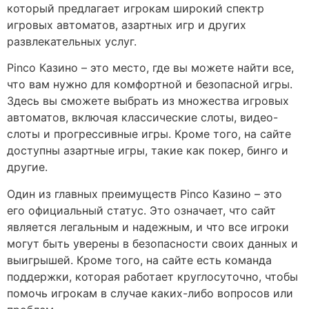
который предлагает игрокам широкий спектр
игровых автоматов, азартных игр и других
развлекательных услуг.
Pinco Казино – это место, где вы можете найти все,
что вам нужно для комфортной и безопасной игры.
Здесь вы сможете выбрать из множества игровых
автоматов, включая классические слоты, видео-
слоты и прогрессивные игры. Кроме того, на сайте
доступны азартные игры, такие как покер, бинго и
другие.
Один из главных преимуществ Pinco Казино – это
его официальный статус. Это означает, что сайт
является легальным и надежным, и что все игроки
могут быть уверены в безопасности своих данных и
выигрышей. Кроме того, на сайте есть команда
поддержки, которая работает круглосуточно, чтобы
помочь игрокам в случае каких-либо вопросов или