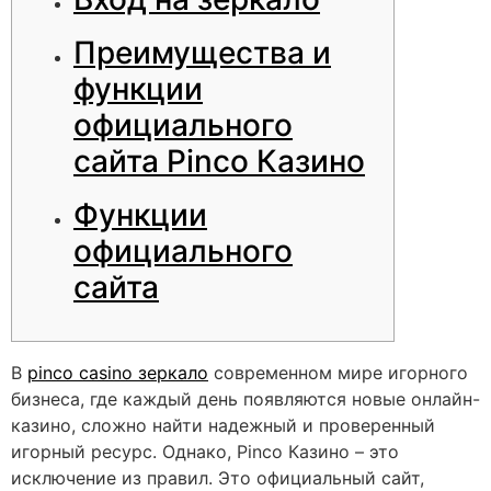
Преимущества и
функции
официального
сайта Pinco Казино
Функции
официального
сайта
В
pinco casino зеркало
современном мире игорного
бизнеса, где каждый день появляются новые онлайн-
казино, сложно найти надежный и проверенный
игорный ресурс. Однако, Pinco Казино – это
исключение из правил. Это официальный сайт,