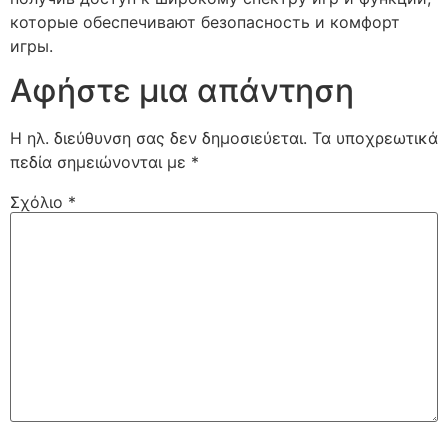
которые обеспечивают безопасность и комфорт
игры.
Αφήστε μια απάντηση
Η ηλ. διεύθυνση σας δεν δημοσιεύεται.
Τα υποχρεωτικά
πεδία σημειώνονται με
*
Σχόλιο
*