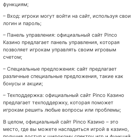
функциям;
– Вход: игроки могут войти на сайт, используя свои
логин и пароль;
– Панель управления: официальный сайт Pinco
Казино предлагает панель управления, которая
позволяет игрокам управлять своим игровым
счетом;
– Специальные предложения: сайт предлагает
различные специальные предложения, такие как
бонусы и акции;
– Техподдержка: официальный сайт Pinco Казино
предлагает техподдержку, которая поможет
игрокам решить любые вопросы или проблемы;
В целом, официальный сайт Pinco Казино – это
место, где вы можете насладиться игрой в казино,
получив доступ к широкому спектру игр и функций,