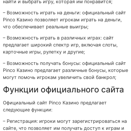
найти и выбрать игру, которая им понравится;
– Возможность играть на деньги: официальный сайт
Pinco Казино позволяет игрокам играть на деньги,
что обеспечивает реальные выигры;
– Возможность играть в различных играх: сайт
предлагает широкий спектр игр, включая слоты,
карточные игры, рулетку и другие;
– Возможность получать бонусы: официальный сайт
Pinco Казино предлагает различные бонусы, которые
могут помочь игрокам увеличить свой банкрол;
Функции официального сайта
Официальный сайт Pinco Казино предлагает
следующие функции:
– Регистрация: игроки могут зарегистрироваться на
сайте, что позволяет им получать доступ к играм и