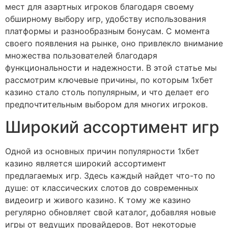
мест для азартных игроков благодаря своему
обширному выбору игр, удобству использования
платформы и разнообразным бонусам. С момента
своего появления на рынке, оно привлекло внимание
множества пользователей благодаря
функциональности и надежности. В этой статье мы
рассмотрим ключевые причины, по которым 1хбет
казино стало столь популярным, и что делает его
предпочтительным выбором для многих игроков.
Широкий ассортимент игр
Одной из основных причин популярности 1хбет
казино является широкий ассортимент
предлагаемых игр. Здесь каждый найдет что-то по
душе: от классических слотов до современных
видеоигр и живого казино. К тому же казино
регулярно обновляет свой каталог, добавляя новые
игры от ведущих провайдеров. Вот некоторые