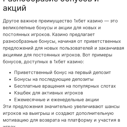
акций
Другое важное преимущество 1хбет казино — это
великолепные бонусы и акции для новых и
постоянных игроков. Казино предлагает
разнообразные бонусы, начиная от приветственных
предложений для новых пользователей и заканчивая
акциями для постоянных игроков. Вот примеры
бонусов, доступных в 1хбет казино:
Приветственный бонус на первый депозит
Бонусы на последующие депозиты
Бесплатные вращения на популярных слотах
Кэшбек для активных игроков
Ежемесячные и еженедельные акции
Эти предложения значительно увеличивают шансы
игроков на выигрыш и создают дополнительную
мотивацию для возврата на платформу и участия в
играх.