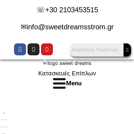
☏+30 2103453515
✉info@sweetdreamsstrom.gr
Κατασκευές Eπίπλων
Κατασκευές Επίπλων σε ειδικές διαστάσεις και σε ανταγωνιστικές τιμές .
Κρεβατοκάμαρες, σαλόνια και στρώματα που επιθυμείτε, για να καλύπτουν τις δικές σας ανάγκες!!
Επικοινωνήστε μαζί μας για να σας δώσουμε την προσφορά για τα προϊόντα που επιθυμείτε.
Όλα μας τα προϊόντα γίνονται σε ειδικές διαστάσεις και είναι ελληνικής κατασκευής.