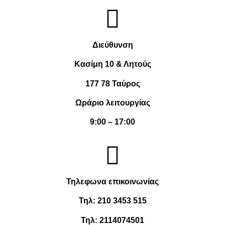
Διεύθυνση
Κασίμη 10 & Λητούς
177 78 Ταύρος
Ωράριο λειτουργίας
9:00 – 17:00
Τηλεφωνα επικοινωνίας
Τηλ:
210 3453 515
Τηλ:
2114074501