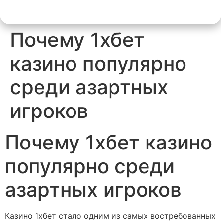
Почему 1хбет
казино популярно
среди азартных
игроков
Почему 1хбет казино
популярно среди
азартных игроков
Казино 1хбет стало одним из самых востребованных