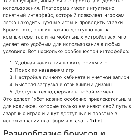
так популярно, является его простота и удобство
использования. Платформа имеет интуитивно
понятный интерфейс, который позволяет игрокам
легко находить нужные игры и проводить ставки.
Кроме того, онлайн-казино доступно как на
компьютере, так и на мобильных устройствах, что
делает его удобным для использования в любых
условиях. Вот несколько особенностей интерфейса:
Удобная навигация по категориям игр
Поиск по названиям игр
Настройка личного кабинета и учетной записи
Быстрая загрузка и отзывчивый дизайн
Доступ к техподдержке в любой момент
Это делает 1хбет казино особенно привлекательным
для новичков, которые только начинают свой путь в
азартных играх и ищут доступные и простые в
использовании платформы
скачать 1xbet
.
Разнообразие бонусов и