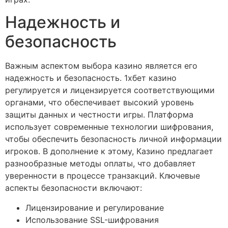
Надежность и
безопасность
Важным аспектом выбора казино является его
надежность и безопасность. 1хбет казино
регулируется и лицензируется соответствующими
органами, что обеспечивает высокий уровень
защиты данных и честности игры. Платформа
использует современные технологии шифрования,
чтобы обеспечить безопасность личной информации
игроков. В дополнение к этому, Казино предлагает
разнообразные методы оплаты, что добавляет
уверенности в процессе транзакций. Ключевые
аспекты безопасности включают:
Лицензирование и регулирование
Использование SSL-шифрования