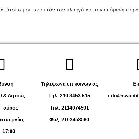
 ιστότοπο μου σε αυτόν τον πλοηγό για την επόμενη φορ
θυνση
Τηλεφωνα επικοινωνίας
E-
0 & Λητούς
Τηλ:
210 3453 515
info@sweetd
 Ταύρος
Τηλ:
2114074501
ειτουργίας
Φαξ:
2103453590
– 17:00