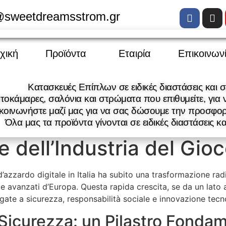
@sweetdreamsstrom.gr
χική
Προϊόντα
Εταιρία
Επικοινων
Κατασκευές Επίπλων σε ειδικές διαστάσεις και σε
τοκάμαρες, σαλόνια και στρώματα που επιθυμείτε, για ν
κοινωνήστε μαζί μας για να σας δώσουμε την προσφορά
Όλα μας τα προϊόντα γίνονται σε ειδικές διαστάσεις κα
 dell’Industria del Gioco
 d’azzardo digitale in Italia ha subito una trasformazione ra
e avanzati d’Europa. Questa rapida crescita, se da un lato
legate a sicurezza, responsabilità sociale e innovazione tecn
Sicurezza: un Pilastro Fonda