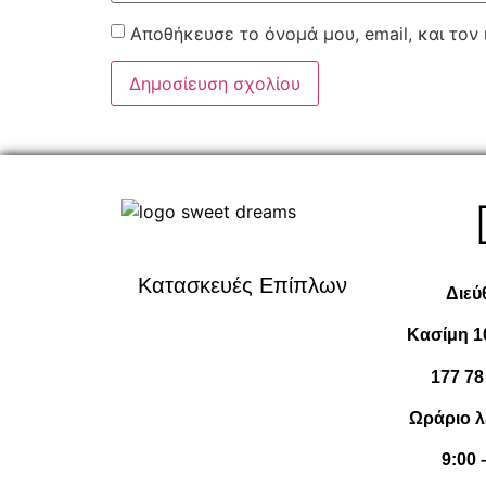
Αποθήκευσε το όνομά μου, email, και τον
Κατασκευές Επίπλων
Διεύ
Κασίμη 1
177 78
Ωράριο λ
9:00 