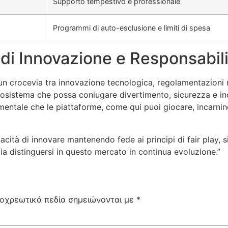
Supporto tempestivo e professionale
Programmi di auto-esclusione e limiti di spesa
 di Innovazione e Responsabil
 a un crocevia tra innovazione tecnologica, regolamentazioni
ecosistema che possa coniugare divertimento, sicurezza e inc
mentale che le piattaforme, come qui puoi giocare, incarnino
acità di innovare mantenendo fede ai principi di fair play, s
a distinguersi in questo mercato in continua evoluzione.”
οχρεωτικά πεδία σημειώνονται με
*