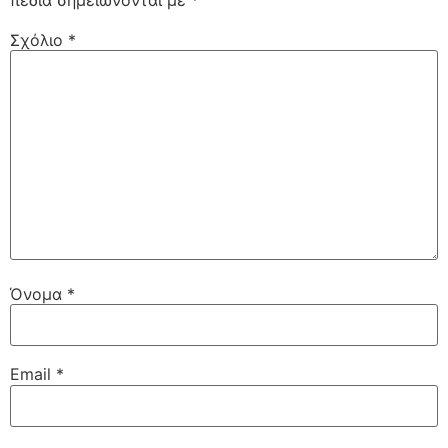
Σχόλιο
*
Όνομα
*
Email
*