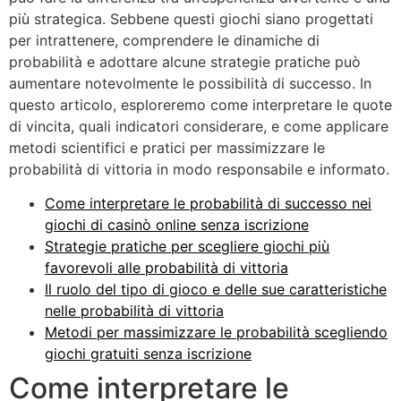
più strategica. Sebbene questi giochi siano progettati
per intrattenere, comprendere le dinamiche di
probabilità e adottare alcune strategie pratiche può
aumentare notevolmente le possibilità di successo. In
questo articolo, esploreremo come interpretare le quote
di vincita, quali indicatori considerare, e come applicare
metodi scientifici e pratici per massimizzare le
probabilità di vittoria in modo responsabile e informato.
Come interpretare le probabilità di successo nei
giochi di casinò online senza iscrizione
Strategie pratiche per scegliere giochi più
favorevoli alle probabilità di vittoria
Il ruolo del tipo di gioco e delle sue caratteristiche
nelle probabilità di vittoria
Metodi per massimizzare le probabilità scegliendo
giochi gratuiti senza iscrizione
Come interpretare le