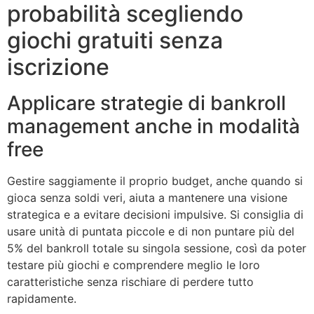
probabilità scegliendo
giochi gratuiti senza
iscrizione
Applicare strategie di bankroll
management anche in modalità
free
Gestire saggiamente il proprio budget, anche quando si
gioca senza soldi veri, aiuta a mantenere una visione
strategica e a evitare decisioni impulsive. Si consiglia di
usare unità di puntata piccole e di non puntare più del
5% del bankroll totale su singola sessione, così da poter
testare più giochi e comprendere meglio le loro
caratteristiche senza rischiare di perdere tutto
rapidamente.