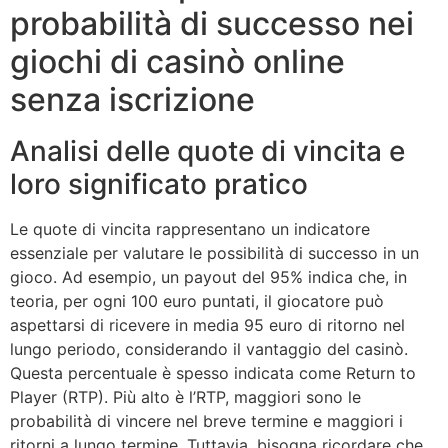
probabilità di successo nei
giochi di casinò online
senza iscrizione
Analisi delle quote di vincita e
loro significato pratico
Le quote di vincita rappresentano un indicatore
essenziale per valutare le possibilità di successo in un
gioco. Ad esempio, un payout del 95% indica che, in
teoria, per ogni 100 euro puntati, il giocatore può
aspettarsi di ricevere in media 95 euro di ritorno nel
lungo periodo, considerando il vantaggio del casinò.
Questa percentuale è spesso indicata come Return to
Player (RTP). Più alto è l’RTP, maggiori sono le
probabilità di vincere nel breve termine e maggiori i
ritorni a lungo termine. Tuttavia, bisogna ricordare che