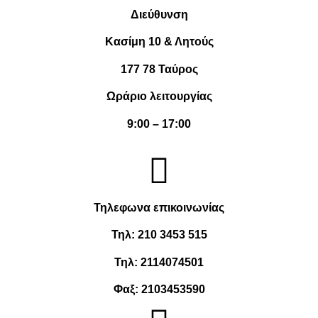
Διεύθυνση
Κασίμη 10 & Λητούς
177 78 Ταύρος
Ωράριο λειτουργίας
9:00 – 17:00
Τηλεφωνα επικοινωνίας
Τηλ:
210 3453 515
Τηλ:
2114074501
Φαξ:
2103453590