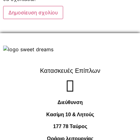
Κατασκευές Επίπλων
Διεύθυνση
Κασίμη 10 & Λητούς
177 78 Ταύρος
Ωράριο λειτουργίας