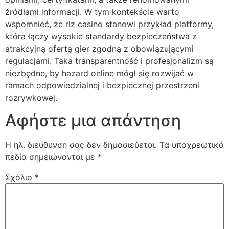
źródłami informacji. W tym kontekście warto
wspomnieć, że rlz casino stanowi przykład platformy,
która łączy wysokie standardy bezpieczeństwa z
atrakcyjną ofertą gier zgodną z obowiązującymi
regulacjami. Taka transparentność i profesjonalizm są
niezbędne, by hazard online mógł się rozwijać w
ramach odpowiedzialnej i bezpiecznej przestrzeni
rozrywkowej.
Αφήστε μια απάντηση
Η ηλ. διεύθυνση σας δεν δημοσιεύεται.
Τα υποχρεωτικά
πεδία σημειώνονται με
*
Σχόλιο
*