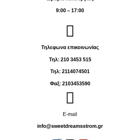
9:00 – 17:00
Τηλεφωνα επικοινωνίας
Τηλ:
210 3453 515
Τηλ:
2114074501
Φαξ:
2103453590
E-mail
info@sweetdreamsstrom.gr