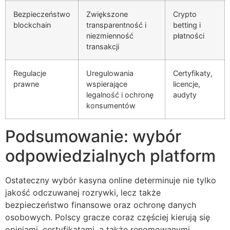
Bezpieczeństwo
Zwiększone
Crypto
blockchain
transparentność i
betting i
niezmienność
płatności
transakcji
Regulacje
Uregulowania
Certyfikaty,
prawne
wspierające
licencje,
legalność i ochronę
audyty
konsumentów
Podsumowanie: wybór
odpowiedzialnych platform
Ostateczny wybór kasyna online determinuje nie tylko
jakość odczuwanej rozrywki, lecz także
bezpieczeństwo finansowe oraz ochronę danych
osobowych. Polscy gracze coraz częściej kierują się
opiniami, certyfikatami, a także renomowanymi