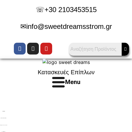
☏+30 2103453515
✉info@sweetdreamsstrom.gr
Κατασκευές Eπίπλων
Κατασκευές Επίπλων σε ειδικές διαστάσεις και σε ανταγωνιστικές τιμές .
Κρεβατοκάμαρες, σαλόνια και στρώματα που επιθυμείτε, για να καλύπτουν τις δικές σας ανάγκες!!
Επικοινωνήστε μαζί μας για να σας δώσουμε την προσφορά για τα προϊόντα που επιθυμείτε.
Όλα μας τα προϊόντα γίνονται σε ειδικές διαστάσεις και είναι ελληνικής κατασκευής.