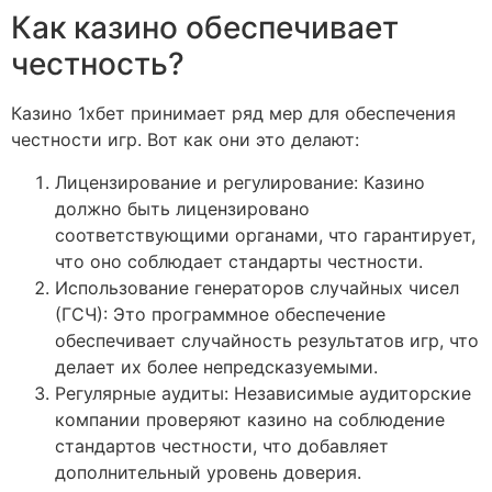
Как казино обеспечивает
честность?
Казино 1хбет принимает ряд мер для обеспечения
честности игр. Вот как они это делают:
Лицензирование и регулирование: Казино
должно быть лицензировано
соответствующими органами, что гарантирует,
что оно соблюдает стандарты честности.
Использование генераторов случайных чисел
(ГСЧ): Это программное обеспечение
обеспечивает случайность результатов игр, что
делает их более непредсказуемыми.
Регулярные аудиты: Независимые аудиторские
компании проверяют казино на соблюдение
стандартов честности, что добавляет
дополнительный уровень доверия.