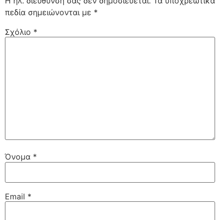
Η ηλ. διεύθυνση σας δεν δημοσιεύεται.
Τα υποχρεωτικά
πεδία σημειώνονται με
*
Σχόλιο
*
Όνομα
*
Email
*