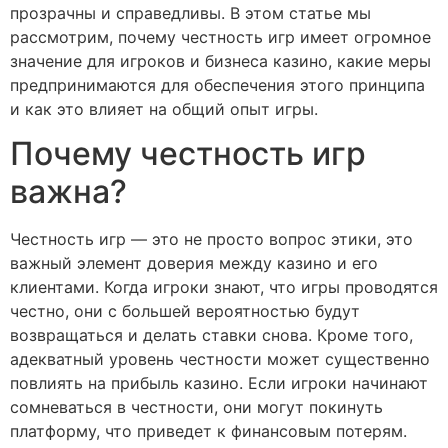
прозрачны и справедливы. В этом статье мы
рассмотрим, почему честность игр имеет огромное
значение для игроков и бизнеса казино, какие меры
предпринимаются для обеспечения этого принципа
и как это влияет на общий опыт игры.
Почему честность игр
важна?
Честность игр — это не просто вопрос этики, это
важный элемент доверия между казино и его
клиентами. Когда игроки знают, что игры проводятся
честно, они с большей вероятностью будут
возвращаться и делать ставки снова. Кроме того,
адекватный уровень честности может существенно
повлиять на прибыль казино. Если игроки начинают
сомневаться в честности, они могут покинуть
платформу, что приведет к финансовым потерям.